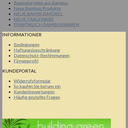
Baumaterialien aus Bambus
Neue Bambus Produkte
NEUE BAMBUSMÖBEL
NEUE TABLEWARE
PERSÖNLICH BAMBUSWAREN
INFORMATIONER
Bedingungen
Haftungsbeschränkung
Datenschutz-Bestimmungen
Firmenprofil
KUNDEPORTAL
Widerrufsformular
So kaufen Sie bei uns ein
Kundenbewertungen
Häufig gestellte Fragen