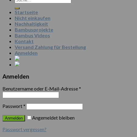
Startseite
Nicht einkaufen
Nachhaltigkeit
Bambusprojekte
Bambus Videos
Kontakt
Versand Zahlung für Bestellung
Anmelden
Anmelden
Benutzername oder E-Mail-Adresse
*
Passwort
*
Angemeldet bleiben
Anmelden
Passwort vergessen?