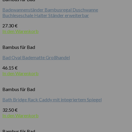
Badewannenständer Bambusregal Duschwanne
Buchleseschale Halter Ständer erweiterbar
27.30
€
In den Warenkorb
Bambus für Bad
Bad Oval Badematte Großhandel
46.15
€
In den Warenkorb
Bambus für Bad
Bath Bridge Rack Caddy mit integriertem Spiegel
32.50
€
In den Warenkorb
Bambus für Bad