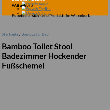
Dansk
Warenkorb
English
Deutsch
Es befinden sich keine Produkte im Warenkorb.
Startseite
/
Bambus für Bad
Bamboo Toilet Stool
Badezimmer Hockender
Fußschemel