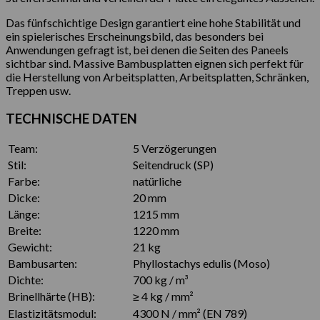
Das fünfschichtige Design garantiert eine hohe Stabilität und
ein spielerisches Erscheinungsbild, das besonders bei
Anwendungen gefragt ist, bei denen die Seiten des Paneels
sichtbar sind. Massive Bambusplatten eignen sich perfekt für
die Herstellung von Arbeitsplatten, Arbeitsplatten, Schränken,
Treppen usw.
TECHNISCHE DATEN
Team:
5 Verzögerungen
Stil:
Seitendruck (SP)
Farbe:
natürliche
Dicke:
20 mm
Länge:
1215 mm
Breite:
1220 mm
Gewicht:
21 kg
Bambusarten:
Phyllostachys edulis (Moso)
Dichte:
700 kg / m³
Brinellhärte (HB):
≥ 4 kg / mm²
Elastizitätsmodul:
4300 N / mm² (EN 789)