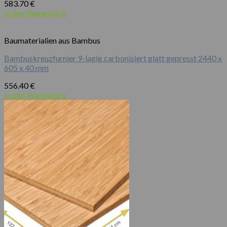
583.70
€
In den Warenkorb
Baumaterialien aus Bambus
Bambuskreuzfurnier 9-lagig carbonisiert glatt gepresst 2440 x
605 x 40 mm
556.40
€
In den Warenkorb