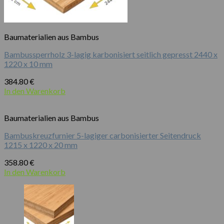
Baumaterialien aus Bambus
Bambussperrholz 3-lagig karbonisiert seitlich gepresst 2440 x
1220 x 10 mm
384.80
€
In den Warenkorb
Baumaterialien aus Bambus
Bambuskreuzfurnier 5-lagiger carbonisierter Seitendruck
1215 x 1220 x 20 mm
358.80
€
In den Warenkorb