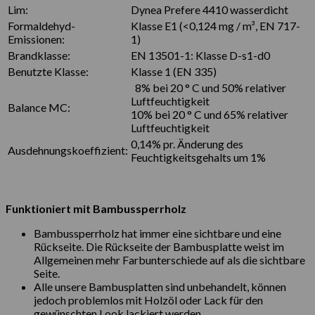
Lim:
Dynea Prefere 4410 wasserdicht
Formaldehyd-
Klasse E1 (<0,124 mg / m³, EN 717-
Emissionen:
1)
Brandklasse:
EN 13501-1: Klasse D-s1-d0
Benutzte Klasse:
Klasse 1 (EN 335)
8% bei 20 ° C und 50% relativer
Luftfeuchtigkeit
Balance MC:
10% bei 20 ° C und 65% relativer
Luftfeuchtigkeit
0,14% pr. Änderung des
Ausdehnungskoeffizient:
Feuchtigkeitsgehalts um 1%
Funktioniert mit Bambussperrholz
Bambussperrholz hat immer eine sichtbare und eine
Rückseite. Die Rückseite der Bambusplatte weist im
Allgemeinen mehr Farbunterschiede auf als die sichtbare
Seite.
Alle unsere Bambusplatten sind unbehandelt, können
jedoch problemlos mit Holzöl oder Lack für den
gewünschten Look lackiert werden.