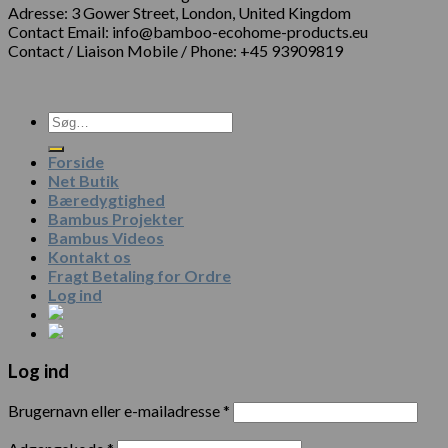
Adresse: 3 Gower Street, London, United Kingdom
Contact Email: info@bamboo-ecohome-products.eu
Contact / Liaison Mobile / Phone: +45 93909819
Forside
Net Butik
Bæredygtighed
Bambus Projekter
Bambus Videos
Kontakt os
Fragt Betaling for Ordre
Log ind
Log ind
Brugernavn eller e-mailadresse
*