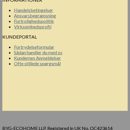
Handelsbetingelser
Ansvarsbegrænsning
Fortrolighedspolitik
Virksomhedsprofil
KUNDEPORTAL
Fortrydelseformular
Sådan handler du med os
Kundernes Anmeldelser
Ofte stillede spørgsmål
BYG-ECOHOME LLP. Registered in UK No. OC423614