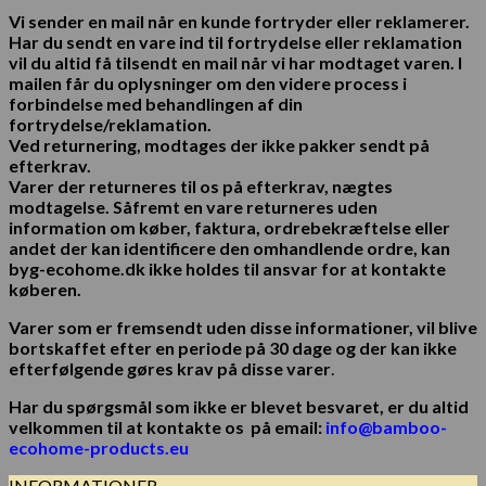
Vi sender en mail når en kunde fortryder eller reklamerer.
Har du sendt en vare ind til fortrydelse eller reklamation
vil du altid få tilsendt en mail når vi har modtaget varen. I
mailen får du oplysninger om den videre process i
forbindelse med behandlingen af din
fortrydelse/reklamation.
Ved returnering, modtages der ikke pakker sendt på
efterkrav.
Varer der returneres til os på efterkrav, nægtes
modtagelse. Såfremt en vare returneres uden
information om køber, faktura, ordrebekræftelse eller
andet der kan identificere den omhandlende ordre, kan
byg-ecohome.dk ikke holdes til ansvar for at kontakte
køberen.
Varer som er fremsendt uden disse informationer, vil blive
bortskaffet efter en periode på 30 dage og der kan ikke
efterfølgende gøres krav på disse varer
.
Har du spørgsmål som ikke er blevet besvaret, er du altid
velkommen til at kontakte os
på email:
info@bamboo-
ecohome-products.eu
INFORMATIONER