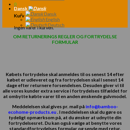
0
Dansk
Dansk
Kurv
English
Deutsch
Ingen varer i kurven.
OM RETURNERINGS REGLER OG FORTRYDELSE
FORMULAR
Købets fortrydelse skal anmeldes til os senest 14 efter
købet er udleveret og fra fortrydelsen skal I senest 14
dage efter returnere forsendelsen. Desuden giver vi til
alle vores kunder extra service i fortrydelses tilfældet for
at ombytte købte varer til en anden ønskende gulvmodel.
Meddelelsen skal gives pr. mail på
info@bamboo-
ecohome-products.eu
. I meddelelsen skal du gøre os
tydeligt opmærksom på, at du ønsker at udnytte din
fortrydelsesret. Du kan også vælge at benytte vores
standardfortrydelses formular og sende med retur.