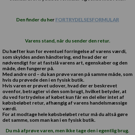
Den finder du he
r
FORTRYDELSESFORMULAR
Varens stand, når du sender den retur.
Du hæfter kun for eventuel forringelse af varens værdi,
som skyldes anden håndtering, end hvad der er
nødvendigt for at fastslå varens art, egenskaber og den
måde, den fungerer på.
Med andre ord – du kan prøve varen på samme måde, som
hvis du prøvede den i en fysisk butik.
Hvis varen er prøvet udover, hvad der er beskrevet
ovenfor, betragter vi den som brugt, hvilket betyder, at
du ved fortrydelse af købet kun får en del eller intet af
købsbeløbet retur, afhængig af varens handelsmæssige
værdi.
For at modtage hele købsbeløbet retur må du altså gøre
det samme, som man kan i en fysisk butik.
Du må afprøve
varen, men ikke tage den i egentlig brug.