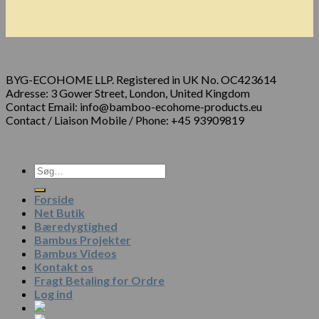
BYG-ECOHOME LLP. Registered in UK No. OC423614
Adresse: 3 Gower Street, London, United Kingdom
Contact Email: info@bamboo-ecohome-products.eu
Contact / Liaison Mobile / Phone: +45 93909819
Forside
Net Butik
Bæredygtighed
Bambus Projekter
Bambus Videos
Kontakt os
Fragt Betaling for Ordre
Log ind