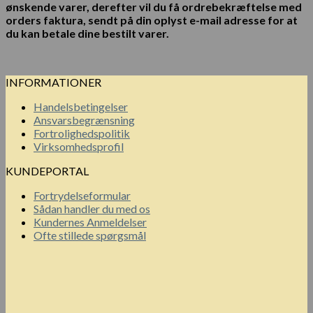
ønskende varer, derefter vil du få ordrebekræftelse med
orders
faktura, sendt
på din oplyst e-mail adresse for at
du kan betale dine bestilt
varer.
INFORMATIONER
Handelsbetingelser
Ansvarsbegrænsning
Fortrolighedspolitik
Virksomhedsprofil
KUNDEPORTAL
Fortrydelseformular
Sådan handler du med os
Kundernes Anmeldelser
Ofte stillede spørgsmål