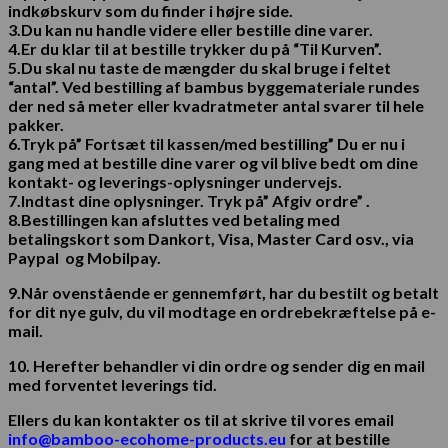
indkøbskurv som du finder i højre side.
3.Du kan nu handle videre eller bestille dine varer.
4.Er du klar til at bestille trykker du på “Til Kurven”.
5.Du skal nu taste de mængder du skal bruge i feltet
“antal”. Ved bestilling af
bambus byggemateriale
rundes
der ned så meter eller
kvadratmeter antal
svarer til hele
pakker.
6.
Tryk
på” Fortsæt til kassen/med bestilling” Du er nu i
gang med at bestille dine varer og vil blive bedt om dine
kontakt- og leverings-oplysninger undervejs.
7.Indtast dine oplysninger. Tryk på” Afgiv ordre” .
8.Bestillingen kan afsluttes ved betaling med
betalingskort som Dankort, Visa, Master Card osv., via
Paypal og Mobilpay.
9.
Når ovenstående er gennemført, har du bestilt og betalt
for dit nye gulv, du vil modtage en ordrebekræftelse på e-
mail.
10. Herefter behandler vi din ordre og sender dig en mail
med forventet leverings tid.
Ellers du kan kontakter os til at skrive til vores email
info@bamboo-ecohome-products.eu
for at
bestille