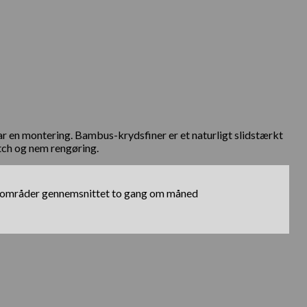
 har en montering. Bambus-krydsfiner er et naturligt slidstærkt
tch og nem rengøring.
tebro områder gennemsnittet to gang om måned