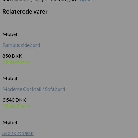
Relaterede varer
Møbel
Bambus sidebord
850
DKK
Tilføj til kurv
Møbel
Moderne Cocktail / Sofabord
3 540
DKK
Tilføj til kurv
Møbel
Sko skiftbænk