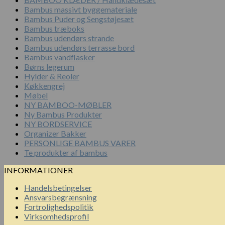
Bambus massivt byggemateriale
Bambus Puder og Sengstøjesæt
Bambus træboks
Bambus udendørs strande
Bambus udendørs terrasse bord
Bambus vandflasker
Børns legerum
Hylder & Reoler
Køkkengrej
Møbel
NY BAMBOO-MØBLER
Ny Bambus Produkter
NY BORDSERVICE
Organizer Bakker
PERSONLIGE BAMBUS VARER
Te produkter af bambus
INFORMATIONER
Handelsbetingelser
Ansvarsbegrænsning
Fortrolighedspolitik
Virksomhedsprofil