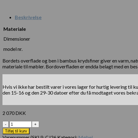
Beskrivelse
Materiale
Dimensioner
model nr.
Bordets overflade og ben i bambus krydsfiner giver en varm, naturl
materiale til møbler. Bordoverfladen er endda belagt med en bes
Hvis vi ikke har bestilt varer i vores lager for hurtig levering t
den 15-16 og den 29-30 datoer efter du få modtaget vores bekræf
2 070
DKK
Antal
Tilføj til kurv
Varenummer (SKU):
CJ26
Kategori:
Møbel