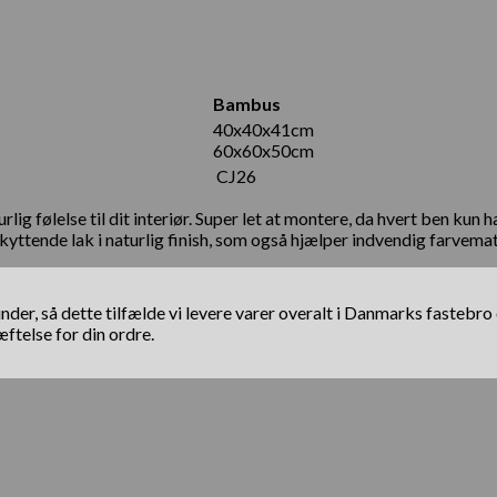
Bambus
40x40x41cm
60x60x50cm
CJ26
ig følelse til dit interiør. Super let at montere, da hvert ben kun
kyttende lak i naturlig finish, som også hjælper indvendig farvema
il kunder, så dette tilfælde vi levere varer overalt i Danmarks fas
telse for din ordre.