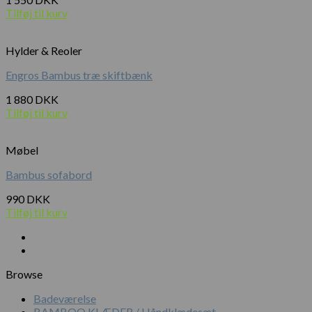
Tilføj til kurv
Hylder & Reoler
Engros Bambus træ skiftbænk
1 880
DKK
Tilføj til kurv
Møbel
Bambus sofabord
990
DKK
Tilføj til kurv
Browse
Badeværelse
BAMBOO KLÆDER / Håndklædesæt