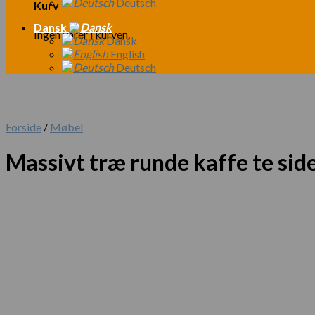
Deutsch
Kurv
Dansk
Ingen varer i kurven.
Dansk
English
Deutsch
Forside
/
Møbel
Massivt træ runde kaffe te sid