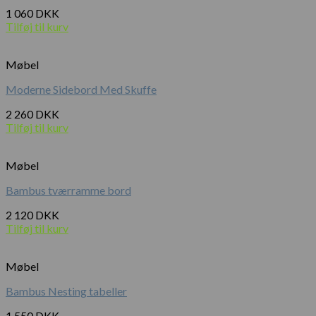
1 060
DKK
Tilføj til kurv
Møbel
Moderne Sidebord Med Skuffe
2 260
DKK
Tilføj til kurv
Møbel
Bambus tværramme bord
2 120
DKK
Tilføj til kurv
Møbel
Bambus Nesting tabeller
1 550
DKK