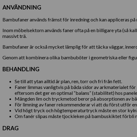
ANVÄNDNING
Bambufaner används främst för inredning och kan appliceras på nä
Inom möbelsektorn används faner ofta på en billigare yta (så kalla
massivt trä.
Bambufaner är också mycket lämplig för att täcka väggar, innerdö
Genom att kombinera olika bambuböter i geometriska eller figur
BEHANDLING
Se till att ytan alltid är plan, ren, torr och fri från fett.
Faner limmas vanligtvis på båda sidor av arkmaterialet fö
eftersom det ger en optimal “balans” (stabilitet) hos panele
Mängden lim och tryckmetod beror på absorptionen av bära
För limning av faner rekommenderar vi att du först utför e
Vid högt tryck och högtemperaturtryck måste en stor kylni
Om fanér slipas måste tjockleken på bambuskiktet förbli 
DRAG