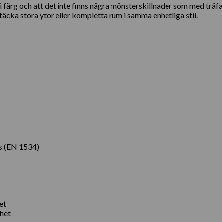
färg och att det inte finns några mönsterskillnader som med träfané
äcka stora ytor eller kompletta rum i samma enhetliga stil.
s (EN 1534)
et
ghet