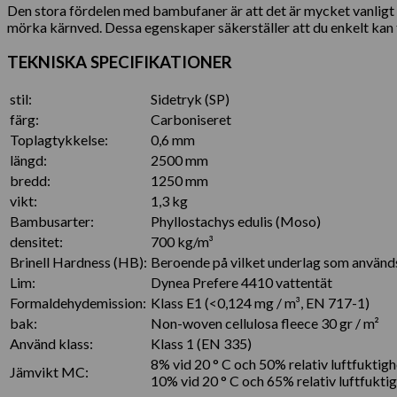
Den stora fördelen med bambufaner är att det är mycket vanligt i 
mörka kärnved. Dessa egenskaper säkerställer att du enkelt kan t
TEKNISKA SPECIFIKATIONER
stil:
Sidetryk (SP)
färg:
Carboniseret
Toplagtykkelse:
0,6 mm
längd:
2500 mm
bredd:
1250 mm
vikt:
1,3 kg
Bambusarter:
Phyllostachys edulis (Moso)
densitet:
700 kg/m³
Brinell Hardness (HB):
Beroende på vilket underlag som använd
Lim:
Dynea Prefere 4410 vattentät
Formaldehydemission:
Klass E1 (<0,124 mg / m³, EN 717-1)
bak:
Non-woven cellulosa fleece 30 gr / m²
Använd klass:
Klass 1 (EN 335)
8% vid 20 ° C och 50% relativ luftfuktigh
Jämvikt MC:
10% vid 20 ° C och 65% relativ luftfukti