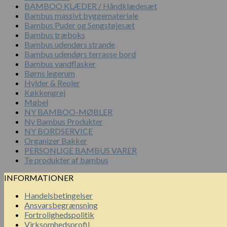
BAMBOO KLÆDER / Håndklædesæt
Bambus massivt byggemateriale
Bambus Puder og Sengstøjesæt
Bambus træboks
Bambus udendørs strande
Bambus udendørs terrasse bord
Bambus vandflasker
Børns legerum
Hylder & Reoler
Køkkengrej
Møbel
NY BAMBOO-MØBLER
Ny Bambus Produkter
NY BORDSERVICE
Organizer Bakker
PERSONLIGE BAMBUS VARER
Te produkter af bambus
INFORMATIONER
Handelsbetingelser
Ansvarsbegrænsning
Fortrolighedspolitik
Virksomhedsprofil