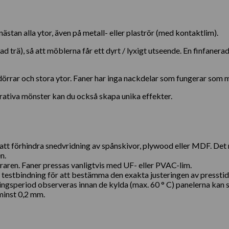
stan alla ytor, även på metall- eller plaströr (med kontaktlim).
d trä), så att möblerna får ett dyrt / lyxigt utseende. En finfanera
rrar och stora ytor. Faner har inga nackdelar som fungerar som ma
ativa mönster kan du också skapa unika effekter.
r att förhindra snedvridning av spånskivor, plywood eller MDF. D
n.
ren. Faner pressas vanligtvis med UF- eller PVAC-lim.
n testbindning för att bestämma den exakta justeringen av presstid
ngsperiod observeras innan de kylda (max. 60 ° C) panelerna kan s
minst 0,2 mm.