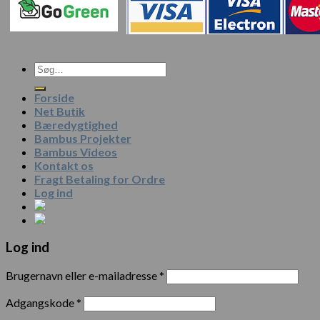
Forside
Net Butik
Bæredygtighed
Bambus Projekter
Bambus Videos
Kontakt os
Fragt Betaling for Ordre
Log ind
Log ind
Brugernavn eller e-mailadresse
*
Adgangskode
*