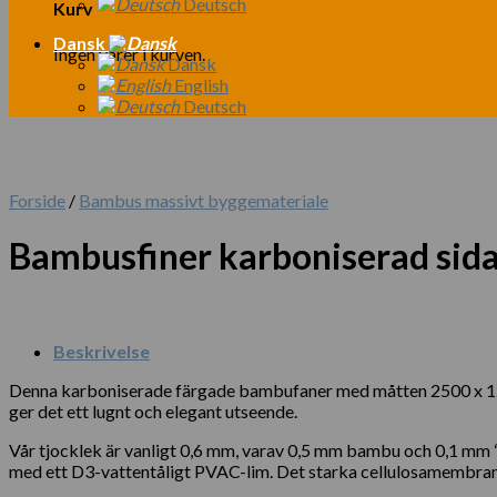
Deutsch
Kurv
Dansk
Ingen varer i kurven.
Dansk
English
Deutsch
Forside
/
Bambus massivt byggemateriale
Bambusfiner karboniserad sid
Beskrivelse
Denna karboniserade färgade bambufaner med måtten 2500 x 125
ger det ett lugnt och elegant utseende.
Vår tjocklek är vanligt 0,6 mm, varav 0,5 mm bambu och 0,1 mm “
med ett D3-vattentåligt PVAC-lim. Det starka cellulosamembranet p