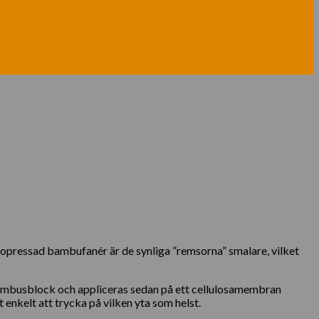
pressad bambufanér är de synliga ”remsorna” smalare, vilket
t bambusblock och appliceras sedan på ett cellulosamembran
enkelt att trycka på vilken yta som helst.