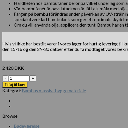
Hårdheten hos bambufaner beror på vilket underlag som a
Vår bambufanér är oavslutad men är lätt att måla med olja e
Färgen på bambu förändras under påverkan av UV-strålning.
specialutvecklad bambulack som ger ett optimalt skydd mot
Om du vill använda olja, applicera den tunt. Bambu har en t
Hvis vi ikke har bestilt varer i vores lager for hurtig levering t
den 15-16 og den 29-30 datoer efter du få modtaget vores bekræf
2 420
DKK
Antal
Tilføj til kurv
Kategori:
Bambus massivt byggemateriale
Browse
Badeværelse