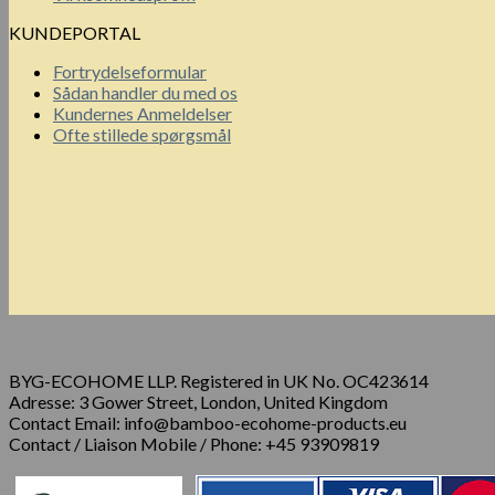
KUNDEPORTAL
Fortrydelseformular
Sådan handler du med os
Kundernes Anmeldelser
Ofte stillede spørgsmål
BYG-ECOHOME LLP. Registered in UK No. OC423614
Adresse: 3 Gower Street, London, United Kingdom
Contact Email: info@bamboo-ecohome-products.eu
Contact / Liaison Mobile / Phone: +45 93909819