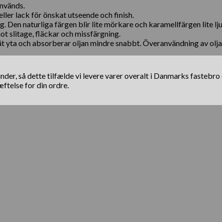
nvänds.
ller lack för önskat utseende och finish.
 Den naturliga färgen blir lite mörkare och karamellfärgen lite 
 slitage, fläckar och missfärgning.
ät yta och absorberar oljan mindre snabbt. Överanvändning av olja 
il kunder, så dette tilfælde vi levere varer overalt i Danmarks fas
telse for din ordre.