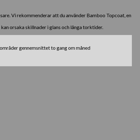
ljusare. Vi rekommenderar att du använder Bamboo Topcoat, en
kan orsaka skillnader i glans och långa torktider.
tebro områder gennemsnittet to gang om måned