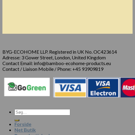
BYG-ECOHOME LLP. Registered in UK No. OC423614
Adresse: 3 Gower Street, London, United Kingdom
Contact Email: info@bamboo-ecohome-products.eu
Contact / Liaison Mobile / Phone: +45 93909819
Forside
Net Butik