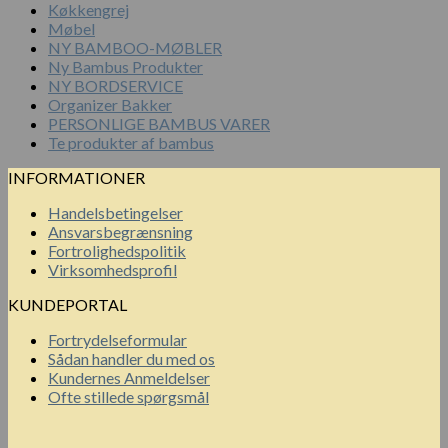
Køkkengrej
Møbel
NY BAMBOO-MØBLER
Ny Bambus Produkter
NY BORDSERVICE
Organizer Bakker
PERSONLIGE BAMBUS VARER
Te produkter af bambus
INFORMATIONER
Handelsbetingelser
Ansvarsbegrænsning
Fortrolighedspolitik
Virksomhedsprofil
KUNDEPORTAL
Fortrydelseformular
Sådan handler du med os
Kundernes Anmeldelser
Ofte stillede spørgsmål