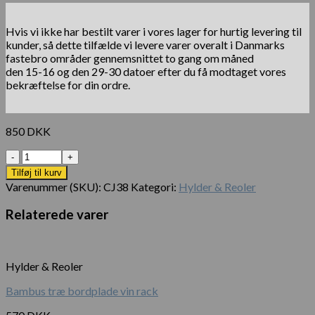
Hvis vi ikke har bestilt varer i vores lager for hurtig levering til
kunder, så dette tilfælde vi levere varer overalt i Danmarks
fastebro områder gennemsnittet to gang om måned
den 15-16 og den 29-30 datoer efter du få modtaget vores
bekræftelse for din ordre.
850
DKK
Antal
Tilføj til kurv
Varenummer (SKU):
CJ38
Kategori:
Hylder & Reoler
Relaterede varer
Hylder & Reoler
Bambus træ bordplade vin rack