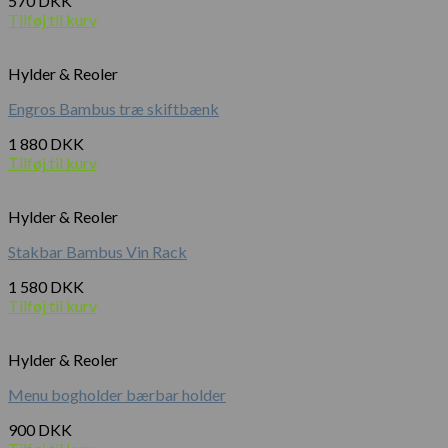
570
DKK
Tilføj til kurv
Hylder & Reoler
Engros Bambus træ skiftbænk
1 880
DKK
Tilføj til kurv
Hylder & Reoler
Stakbar Bambus Vin Rack
1 580
DKK
Tilføj til kurv
Hylder & Reoler
Menu bogholder bærbar holder
900
DKK