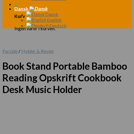
0
Dansk
Dansk
Kurv
English
Deutsch
Ingen varer i kurven.
Forside
/
Hylder & Reoler
Book Stand Portable Bamboo
Reading Opskrift Cookbook
Desk Music Holder