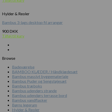
Tilføj til kurv
Hylder & Reoler
Bambus 3-lags desktop fil arrangør
900
DKK
Tilføj til kurv
Browse
Badeværelse
BAMBOO KLÆDER / Håndklædesæt
Bambus massivt byggemateriale
Bambus Puder og Sengstøjesæt
Bambus træboks
Bambus udendørs strande
Bambus udendørs terrasse bord
Bambus vandflasker
Børns legerum
Hylder & Reoler