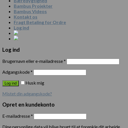
Bæredygtighed
Bambus Projekter
Bambus Videos
Kontakt os
Fragt Betaling for Ordre
Log ind
Log ind
Brugernavn eller e-mailadresse
*
Adgangskode
*
Husk mig
Log ind
Mistet din adgangskode?
Opret en kundekonto
E-mailadresse
*
Dine personlige data vil blive brugt til at forenkle dit arbejde