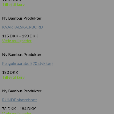
Tilføj til kurv
Ny Bambus Produkter
KVARTALSKÆRBORD
115
DKK
–
190
DKK
Vælg muligheder
Ny Bambus Produkter
Penguin parabol (20 stykker)
180
DKK
Tilføj til kurv
Ny Bambus Produkter
RUNDE skærebræt
78
DKK
–
184
DKK
Vælg muligheder