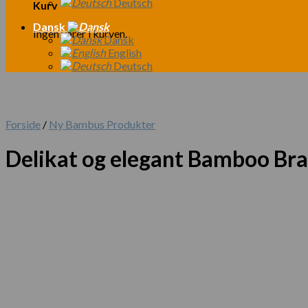
Deutsch
Kurv
Dansk
Ingen varer i kurven.
Dansk
English
Deutsch
Forside
/
Ny Bambus Produkter
Delikat og elegant Bamboo Bra