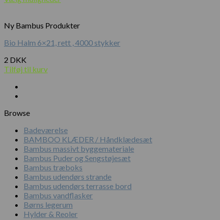
Ny Bambus Produkter
Bio Halm 6×21, rett , 4000 stykker
2
DKK
Tilføj til kurv
Browse
Badeværelse
BAMBOO KLÆDER / Håndklædesæt
Bambus massivt byggemateriale
Bambus Puder og Sengstøjesæt
Bambus træboks
Bambus udendørs strande
Bambus udendørs terrasse bord
Bambus vandflasker
Børns legerum
Hylder & Reoler