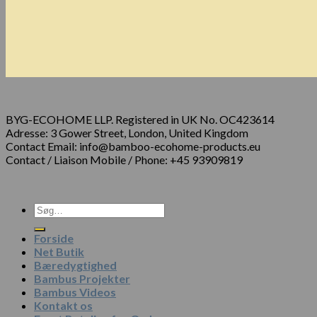
BYG-ECOHOME LLP. Registered in UK No. OC423614
Adresse: 3 Gower Street, London, United Kingdom
Contact Email: info@bamboo-ecohome-products.eu
Contact / Liaison Mobile / Phone: +45 93909819
Forside
Net Butik
Bæredygtighed
Bambus Projekter
Bambus Videos
Kontakt os