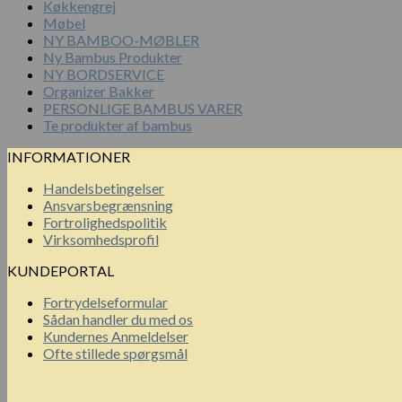
Køkkengrej
Møbel
NY BAMBOO-MØBLER
Ny Bambus Produkter
NY BORDSERVICE
Organizer Bakker
PERSONLIGE BAMBUS VARER
Te produkter af bambus
INFORMATIONER
Handelsbetingelser
Ansvarsbegrænsning
Fortrolighedspolitik
Virksomhedsprofil
KUNDEPORTAL
Fortrydelseformular
Sådan handler du med os
Kundernes Anmeldelser
Ofte stillede spørgsmål