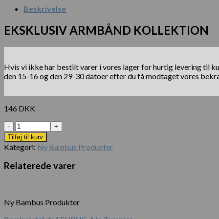
Beskrivelse
EKSKLUSIV ARMBÅND KOLLEKTION
Hvis vi ikke har bestilt varer i vores lager for hurtig levering t
den 15-16 og den 29-30 datoer efter du få modtaget vores bekræf
146
DKK
Antal
Tilføj til kurv
Kategori:
Ny Bambus Produkter
Relaterede varer
Ny Bambus Produkter