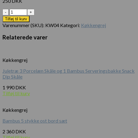
250
DKK
Antal
Tilføj til kurv
Varenummer (SKU):
KW04
Kategori:
Køkkengrej
Relaterede varer
Køkkengrej
Juletræ 3 Porcelæn Skåle og 1 Bambus Serveringsbakke Snack
Dip Skåle
1 990
DKK
Tilføj til kurv
Køkkengrej
Bambus 5 stykke ost bord sæt
2 360
DKK
Tilføj til kurv