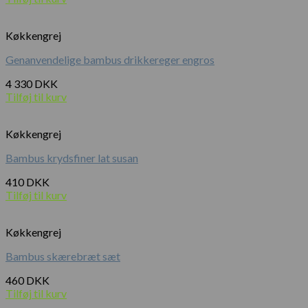
Køkkengrej
Genanvendelige bambus drikkereger engros
4 330
DKK
Tilføj til kurv
Køkkengrej
Bambus krydsfiner lat susan
410
DKK
Tilføj til kurv
Køkkengrej
Bambus skærebræt sæt
460
DKK
Tilføj til kurv