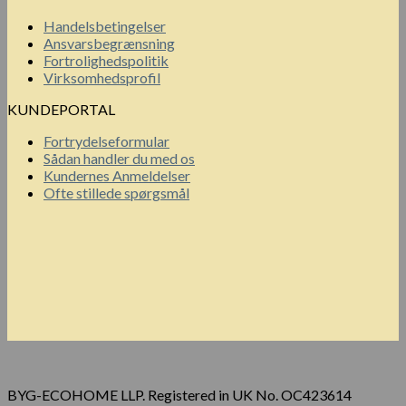
Handelsbetingelser
Ansvarsbegrænsning
Fortrolighedspolitik
Virksomhedsprofil
KUNDEPORTAL
Fortrydelseformular
Sådan handler du med os
Kundernes Anmeldelser
Ofte stillede spørgsmål
BYG-ECOHOME LLP. Registered in UK No. OC423614