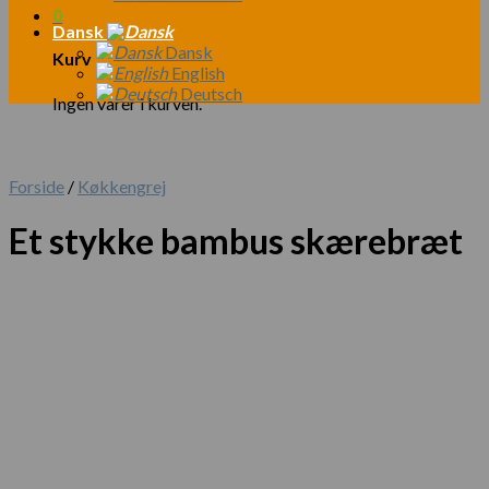
0
Dansk
Dansk
Kurv
English
Deutsch
Ingen varer i kurven.
Forside
/
Køkkengrej
Et stykke bambus skærebræt