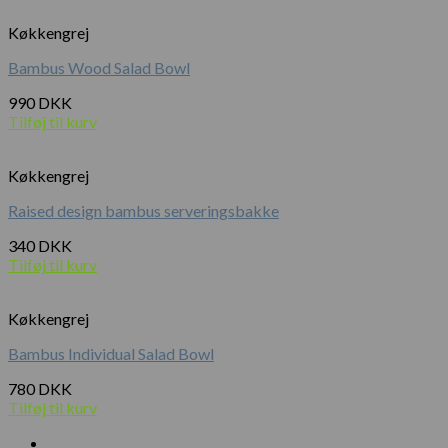
Køkkengrej
Bambus Wood Salad Bowl
990
DKK
Tilføj til kurv
Køkkengrej
Raised design bambus serveringsbakke
340
DKK
Tilføj til kurv
Køkkengrej
Bambus Individual Salad Bowl
780
DKK
Tilføj til kurv