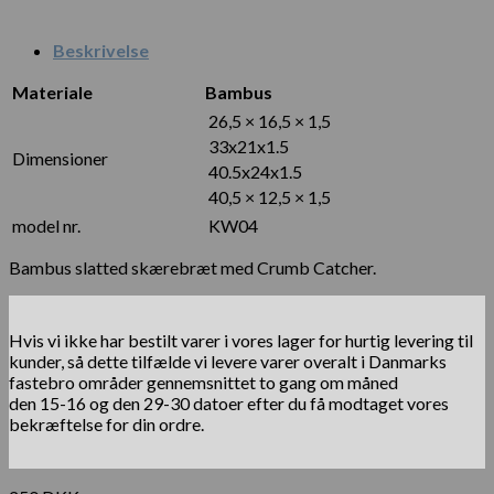
Beskrivelse
Materiale
Bambus
26,5 × 16,5 × 1,5
33x21x1.5
Dimensioner
40.5x24x1.5
40,5 × 12,5 × 1,5
model nr.
KW04
Bambus slatted skærebræt med Crumb Catcher.
Hvis vi ikke har bestilt varer i vores lager for hurtig levering til
kunder, så dette tilfælde vi levere varer overalt i Danmarks
fastebro områder gennemsnittet to gang om måned
den 15-16 og den 29-30 datoer efter du få modtaget vores
bekræftelse for din ordre.