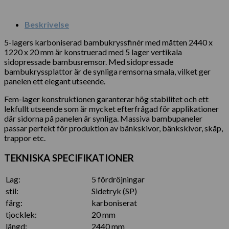
Beskrivelse
5-lagers karboniserad bambukryssfinér med måtten 2440 x
1220 x 20 mm är konstruerad med 5 lager vertikala
sidopressade bambusremsor. Med sidopressade
bambukryssplattor är de synliga remsorna smala, vilket ger
panelen ett elegant utseende.
Fem-lager konstruktionen garanterar hög stabilitet och ett
lekfullt utseende som är mycket efterfrågad för applikationer
där sidorna på panelen är synliga. Massiva bambupaneler
passar perfekt för produktion av bänkskivor, bänkskivor, skåp,
trappor etc.
TEKNISKA SPECIFIKATIONER
Lag:
5 fördröjningar
stil:
Sidetryk (SP)
färg:
karboniserat
tjocklek:
20 mm
längd:
2440 mm