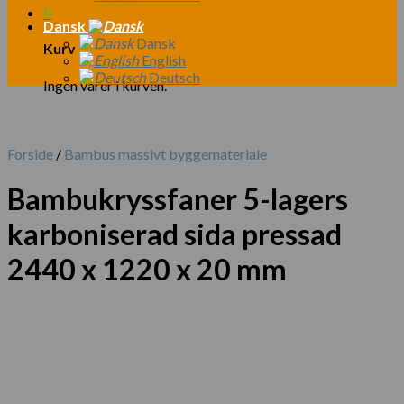
0
Dansk
Dansk
Kurv
English
Deutsch
Ingen varer i kurven.
Forside
/
Bambus massivt byggemateriale
Bambukryssfaner 5-lagers
karboniserad sida pressad
2440 x 1220 x 20 mm