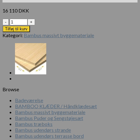
16 110
DKK
Antal
Tilføj til kurv
Kategori:
Bambus massivt byggemateriale
Browse
Badeværelse
BAMBOO KLÆDER / Håndklædesæt
Bambus massivt byggemateriale
Bambus Puder og Sengstøjesæt
Bambus træboks
Bambus udendørs strande
Bambus udendørs terrasse bord