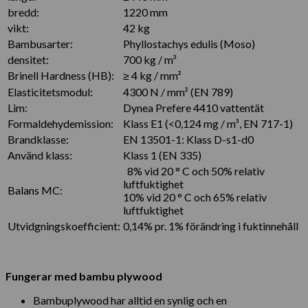
bredd:
1220 mm
vikt:
42 kg
Bambusarter:
Phyllostachys edulis (Moso)
densitet:
700 kg / m³
Brinell Hardness (HB):
≥ 4 kg / mm²
Elasticitetsmodul:
4300 N / mm² (EN 789)
Lim:
Dynea Prefere 4410 vattentät
Formaldehydemission:
Klass E1 (<0,124 mg / m³, EN 717-1)
Brandklasse:
EN 13501-1: Klass D-s1-d0
Använd klass:
Klass 1 (EN 335)
8% vid 20 ° C och 50% relativ
luftfuktighet
Balans MC:
10% vid 20 ° C och 65% relativ
luftfuktighet
Utvidgningskoefficient:
0,14% pr. 1% förändring i fuktinnehåll
Fungerar med bambu plywood
Bambuplywood har alltid en synlig och en