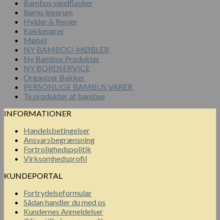
Bambus vandflasker
Børns legerum
Hylder & Reoler
Køkkengrej
Møbel
NY BAMBOO-MØBLER
Ny Bambus Produkter
NY BORDSERVICE
Organizer Bakker
PERSONLIGE BAMBUS VARER
Te produkter af bambus
INFORMATIONER
Handelsbetingelser
Ansvarsbegrænsning
Fortrolighedspolitik
Virksomhedsprofil
KUNDEPORTAL
Fortrydelseformular
Sådan handler du med os
Kundernes Anmeldelser