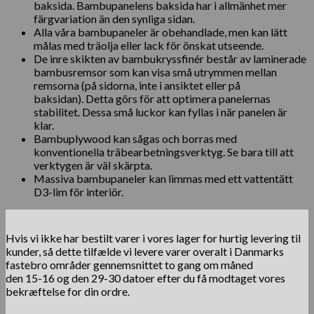
baksida. Bambupanelens baksida har i allmänhet mer
färgvariation än den synliga sidan.
Alla våra bambupaneler är obehandlade, men kan lätt
målas med träolja eller lack för önskat utseende.
De inre skikten av bambukryssfinér består av laminerade
bambusremsor som kan visa små utrymmen mellan
remsorna (på sidorna, inte i ansiktet eller på
baksidan). Detta görs för att optimera panelernas
stabilitet. Dessa små luckor kan fyllas i när panelen är
klar.
Bambuplywood kan sågas och borras med
konventionella träbearbetningsverktyg. Se bara till att
verktygen är väl skärpta.
Massiva bambupaneler kan limmas med ett vattentätt
D3-lim för interiör.
Hvis vi ikke har bestilt varer i vores lager for hurtig levering til
kunder, så dette tilfælde vi levere varer overalt i Danmarks
fastebro områder gennemsnittet to gang om måned
den 15-16 og den 29-30 datoer efter du få modtaget vores
bekræftelse for din ordre.