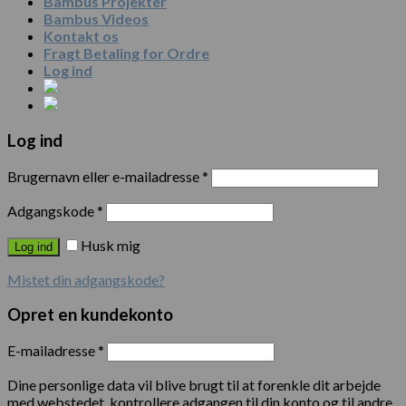
Bambus Projekter
Bambus Videos
Kontakt os
Fragt Betaling for Ordre
Log ind
Log ind
Brugernavn eller e-mailadresse
*
Adgangskode
*
Husk mig
Log ind
Mistet din adgangskode?
Opret en kundekonto
E-mailadresse
*
Dine personlige data vil blive brugt til at forenkle dit arbejde
med webstedet, kontrollere adgangen til din konto og til andre