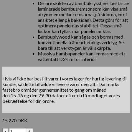
De inre skikten av bambukryssfinér består av
laminerade bambusremsor som kan visa små
utrymmen mellan remsorna (på sidorna, inte i
ansiktet eller på baksidan). Detta görs för att
optimera panelernas stabilitet. Dessa små
luckor kan fyllas i när panelen är klar.
Bambuplywood kan sågas och borras med
konventionella träbearbetningsverktyg. Se
bara till att verktygen är väl skärpta.
Massiva bambupaneler kan limmas med ett
vattentätt D3-lim för interiör
Hvis vi ikke har bestilt varer i vores lager for hurtig levering til
kunder, så dette tilfælde vi levere varer overalt i Danmarks
fastebro områder gennemsnittet to gang om måned
den 15-16 og den 29-30 datoer efter du få modtaget vores
bekræftelse for din ordre.
15 270
DKK
Antal