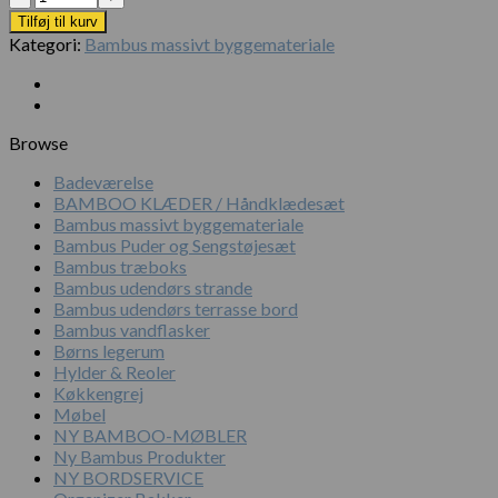
Tilføj til kurv
Kategori:
Bambus massivt byggemateriale
Browse
Badeværelse
BAMBOO KLÆDER / Håndklædesæt
Bambus massivt byggemateriale
Bambus Puder og Sengstøjesæt
Bambus træboks
Bambus udendørs strande
Bambus udendørs terrasse bord
Bambus vandflasker
Børns legerum
Hylder & Reoler
Køkkengrej
Møbel
NY BAMBOO-MØBLER
Ny Bambus Produkter
NY BORDSERVICE