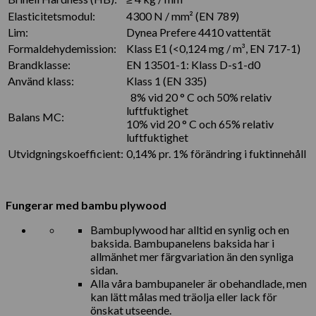
Elasticitetsmodul:
4300 N / mm² (EN 789)
Lim:
Dynea Prefere 4410 vattentät
Formaldehydemission:
Klass E1 (<0,124 mg / m³, EN 717-1)
Brandklasse:
EN 13501-1: Klass D-s1-d0
Använd klass:
Klass 1 (EN 335)
8% vid 20 ° C och 50% relativ
luftfuktighet
Balans MC:
10% vid 20 ° C och 65% relativ
luftfuktighet
Utvidgningskoefficient:
0,14% pr. 1% förändring i fuktinnehåll
Fungerar med bambu plywood
Bambuplywood har alltid en synlig och en
baksida. Bambupanelens baksida har i
allmänhet mer färgvariation än den synliga
sidan.
Alla våra bambupaneler är obehandlade, men
kan lätt målas med träolja eller lack för
önskat utseende.