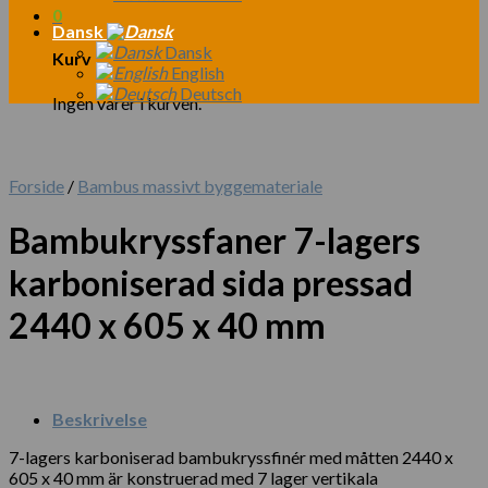
0
Dansk
Dansk
Kurv
English
Deutsch
Ingen varer i kurven.
Forside
/
Bambus massivt byggemateriale
Bambukryssfaner 7-lagers
karboniserad sida pressad
2440 x 605 x 40 mm
Beskrivelse
7-lagers karboniserad bambukryssfinér med måtten 2440 x
605 x 40 mm är konstruerad med 7 lager vertikala