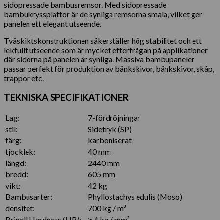
sidopressade bambusremsor. Med sidopressade
bambukryssplattor är de synliga remsorna smala, vilket ger
panelen ett elegant utseende.
Tvåskiktskonstruktionen säkerställer hög stabilitet och ett
lekfullt utseende som är mycket efterfrågan på applikationer
där sidorna på panelen är synliga. Massiva bambupaneler
passar perfekt för produktion av bänkskivor, bänkskivor, skåp,
trappor etc.
TEKNISKA SPECIFIKATIONER
Lag:
7-fördröjningar
stil:
Sidetryk (SP)
färg:
karboniserat
tjocklek:
40 mm
längd:
2440 mm
bredd:
605 mm
vikt:
42 kg
Bambusarter:
Phyllostachys edulis (Moso)
densitet:
700 kg / m³
Brinell Hardness (HB):
≥ 4 kg / mm²