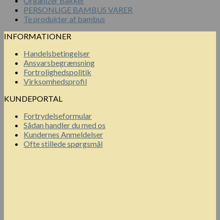
Organizer Bakker
PERSONLIGE BAMBUS VARER
Te produkter af bambus
INFORMATIONER
Handelsbetingelser
Ansvarsbegrænsning
Fortrolighedspolitik
Virksomhedsprofil
KUNDEPORTAL
Fortrydelseformular
Sådan handler du med os
Kundernes Anmeldelser
Ofte stillede spørgsmål