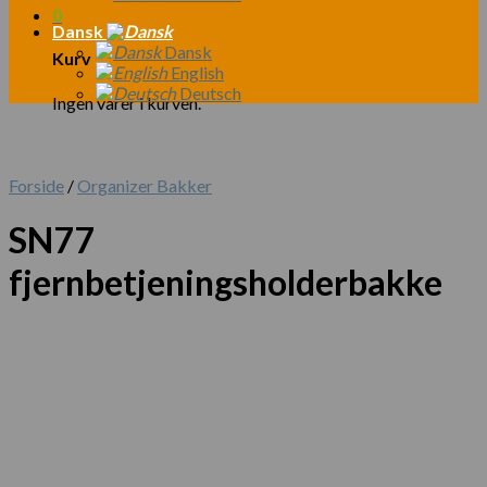
0
Dansk
Dansk
Kurv
English
Deutsch
Ingen varer i kurven.
Forside
/
Organizer Bakker
SN77
fjernbetjeningsholderbakke