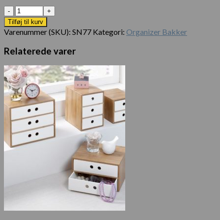
Antal
Tilføj til kurv
Varenummer (SKU):
SN77
Kategori:
Organizer Bakker
Relaterede varer