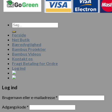
Forside
Net Butik
Bæredygtighed
Bambus Projekter
Bambus Videos
Kontakt os
Fragt Betaling for Ordre
Log ind
Log ind
Brugernavn eller e-mailadresse
*
Adgangskode
*