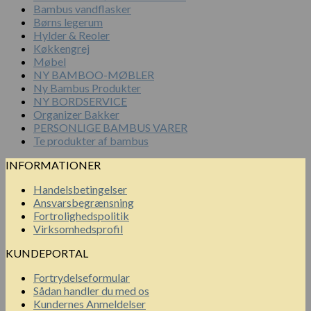
Bambus vandflasker
Børns legerum
Hylder & Reoler
Køkkengrej
Møbel
NY BAMBOO-MØBLER
Ny Bambus Produkter
NY BORDSERVICE
Organizer Bakker
PERSONLIGE BAMBUS VARER
Te produkter af bambus
INFORMATIONER
Handelsbetingelser
Ansvarsbegrænsning
Fortrolighedspolitik
Virksomhedsprofil
KUNDEPORTAL
Fortrydelseformular
Sådan handler du med os
Kundernes Anmeldelser