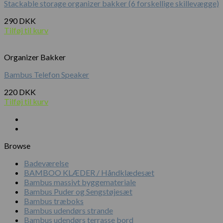
Stackable storage organizer bakker (6 forskellige skillevægge)
290
DKK
Tilføj til kurv
Organizer Bakker
Bambus Telefon Speaker
220
DKK
Tilføj til kurv
Browse
Badeværelse
BAMBOO KLÆDER / Håndklædesæt
Bambus massivt byggemateriale
Bambus Puder og Sengstøjesæt
Bambus træboks
Bambus udendørs strande
Bambus udendørs terrasse bord