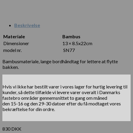
Beskrivelse
Materiale
Bambus
Dimensioner
13 × 8.5x22cm
model nr.
SN77
Bambusmateriale, lange bordhåndtag for lettere at flytte
bakken.
Hvis vi ikke har bestilt varer i vores lager for hurtig levering til
kunder, så dette tilfælde vi levere varer overalt i Danmarks
fastebro områder gennemsnittet to gang om måned
den 15-16 og den 29-30 datoer efter du få modtaget vores
bekræftelse for din ordre.
830
DKK