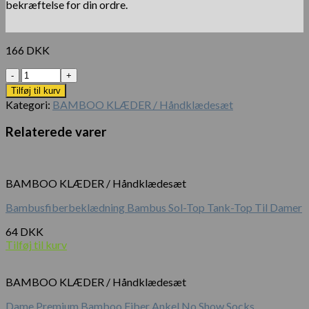
bekræftelse for din ordre.
166
DKK
Antal
Tilføj til kurv
Kategori:
BAMBOO KLÆDER / Håndklædesæt
Relaterede varer
BAMBOO KLÆDER / Håndklædesæt
Bambusfiberbeklædning Bambus Sol-Top Tank-Top Til Damer
64
DKK
Tilføj til kurv
BAMBOO KLÆDER / Håndklædesæt
Dame Premium Bamboo Fiber Ankel No Show Socks