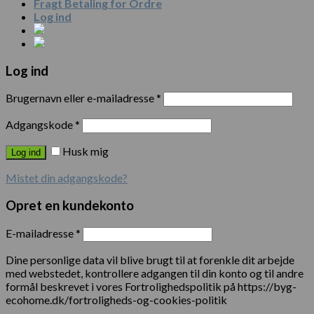
Fragt Betaling for Ordre
Log ind
Log ind
Brugernavn eller e-mailadresse
*
Adgangskode
*
Husk mig
Log ind
Mistet din adgangskode?
Opret en kundekonto
E-mailadresse
*
Dine personlige data vil blive brugt til at forenkle dit arbejde
med webstedet, kontrollere adgangen til din konto og til andre
formål beskrevet i vores Fortrolighedspolitik på https://byg-
ecohome.dk/fortroligheds-og-cookies-politik