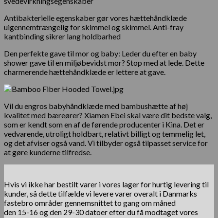
svedevirkningsegenskaber
Antibakterielle egenskaber gør vores hættehåndklæde
uigennemtrængelig for skimmel og skimmel. Anti-fray
kantbinding sikrer lang holdbarhed
Den perfekte gave til mor og baby: Leder du efter en baby
shower gave til en miljøbevidst mor? Stop med at lede. Dette
charmerende hættehåndklæde er lettere at gave.
Vil du engros babyhåndklæde med bambushætte af høj
kvalitet med bæreører? Xiamen Ebei skal være dit bedste valg,
som er kendt som en af ​​de førende producenter i Kina. Det er
vedvarende, utroligt holdbart, relativt billigt og temmelig let,
og det afviser også vand. Vi tilbyder også tilpasset service for
at gøre kunderne tilfredse.
Hvis vi ikke har bestilt varer i vores lager for hurtig levering til
kunder, så dette tilfælde vi levere varer overalt i Danmarks
fastebro områder gennemsnittet to gang om måned
den 15-16 og den 29-30 datoer efter du få modtaget vores