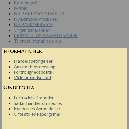
Køkkengrej
Møbel
NY BAMBOO-MØBLER
Ny Bambus Produkter
NY BORDSERVICE
Organizer Bakker
PERSONLIGE BAMBUS VARER
Te produkter af bambus
INFORMATIONER
Handelsbetingelser
Ansvarsbegrænsning
Fortrolighedspolitik
Virksomhedsprofil
KUNDEPORTAL
Fortrydelseformular
Sådan handler du med os
Kundernes Anmeldelser
Ofte stillede spørgsmål