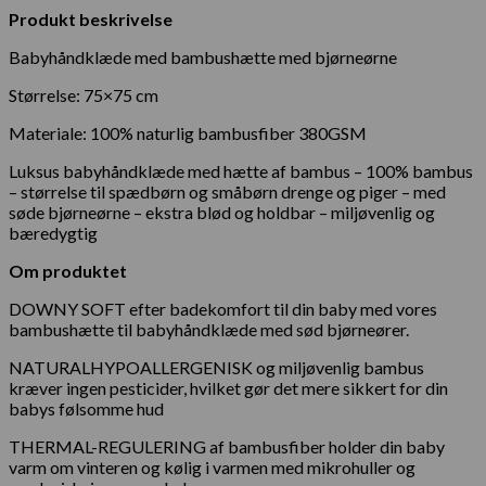
Produkt beskrivelse
Babyhåndklæde med bambushætte med bjørneørne
Størrelse: 75×75 cm
Materiale: 100% naturlig bambusfiber 380GSM
Luksus babyhåndklæde med hætte af bambus – 100% bambus
– størrelse til spædbørn og småbørn drenge og piger – med
søde bjørneørne – ekstra blød og holdbar – miljøvenlig og
bæredygtig
Om produktet
DOWNY SOFT efter badekomfort til din baby med vores
bambushætte til babyhåndklæde med sød bjørneører.
NATURALHYPOALLERGENISK og miljøvenlig bambus
kræver ingen pesticider, hvilket gør det mere sikkert for din
babys følsomme hud
THERMAL-REGULERING af bambusfiber holder din baby
varm om vinteren og kølig i varmen med mikrohuller og