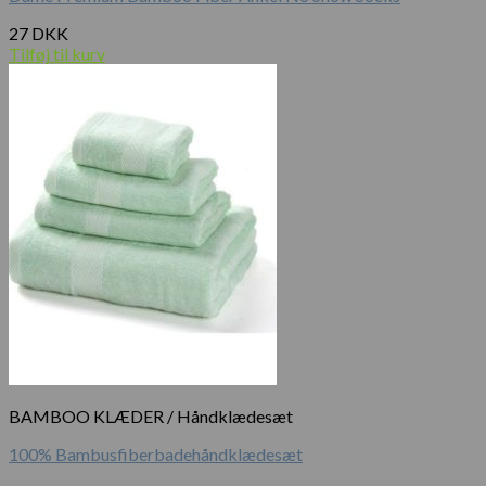
27
DKK
Tilføj til kurv
BAMBOO KLÆDER / Håndklædesæt
100% Bambusfiberbadehåndklædesæt