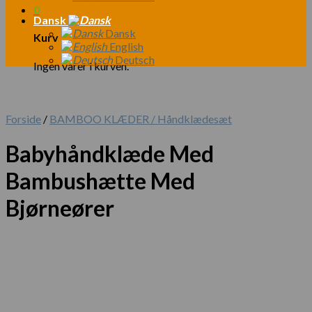
0
Dansk
Dansk
Kurv
English
Deutsch
Ingen varer i kurven.
Forside
/
BAMBOO KLÆDER / Håndklædesæt
Babyhåndklæde Med
Bambushætte Med
Bjørneører