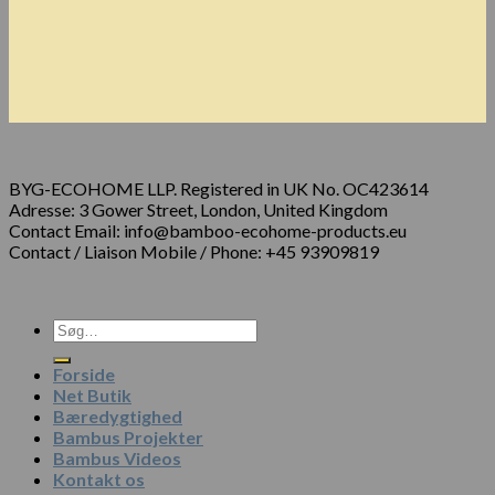
BYG-ECOHOME LLP. Registered in UK No. OC423614
Adresse: 3 Gower Street, London, United Kingdom
Contact Email: info@bamboo-ecohome-products.eu
Contact / Liaison Mobile / Phone: +45 93909819
Forside
Net Butik
Bæredygtighed
Bambus Projekter
Bambus Videos
Kontakt os