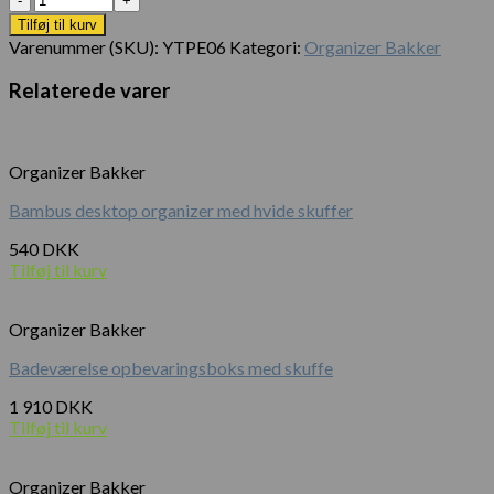
Tilføj til kurv
Varenummer (SKU):
YTPE06
Kategori:
Organizer Bakker
Relaterede varer
Organizer Bakker
Bambus desktop organizer med hvide skuffer
540
DKK
Tilføj til kurv
Organizer Bakker
Badeværelse opbevaringsboks med skuffe
1 910
DKK
Tilføj til kurv
Organizer Bakker