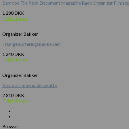
Bamboo File Rack Document Magazine Rack Organizer Filmap
1 280
DKK
Tilføj til kurv
Organizer Bakker
Triangelsorteringsbakke sæt
1 240
DKK
Tilføj til kurv
Organizer Bakker
Bambus sæbeholder skuffe
2 310
DKK
Tilføj til kurv
Browse