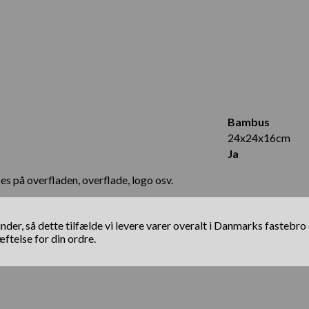
Bambus
24x24x16cm
Ja
s på overfladen, overflade, logo osv.
il kunder, så dette tilfælde vi levere varer overalt i Danmarks fas
telse for din ordre.