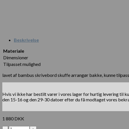
Beskrivelse
Materiale
Dimensioner
Tilpasset mulighed
lavet af bambus skrivebord skuffe arrangør bakke, kunne tilpasse
Hvis vi ikke har bestilt varer i vores lager for hurtig levering t
den 15-16 og den 29-30 datoer efter du få modtaget vores bekræf
1 880
DKK
Antal