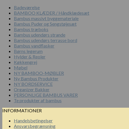
Badeværelse
BAMBOO KLÆDER / Håndklædesæt
Bambus massivt byggemateriale
Bambus Puder og Sengstøjesæt
Bambus træboks
Bambus udendørs strande
Bambus udendørs terrasse bord
Bambus vandflasker
Børns legerum
Hylder & Reoler
Køkkengrej
Møbel
NY BAMBOO-MØBLER
Ny Bambus Produkter
NY BORDSERVICE
Organizer Bakker
PERSONLIGE BAMBUS VARER
Te produkter af bambus
INFORMATIONER
Handelsbetingelser
Ansvarsbegrænsning