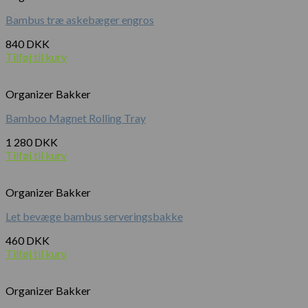
Bambus træ askebæger engros
840
DKK
Tilføj til kurv
Organizer Bakker
Bamboo Magnet Rolling Tray
1 280
DKK
Tilføj til kurv
Organizer Bakker
Let bevæge bambus serveringsbakke
460
DKK
Tilføj til kurv
Organizer Bakker