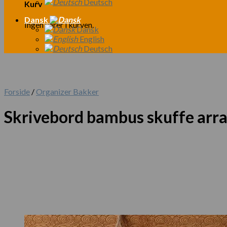
Deutsch
Kurv
Dansk
Ingen varer i kurven.
Dansk
English
Deutsch
Forside
/
Organizer Bakker
Skrivebord bambus skuffe arr