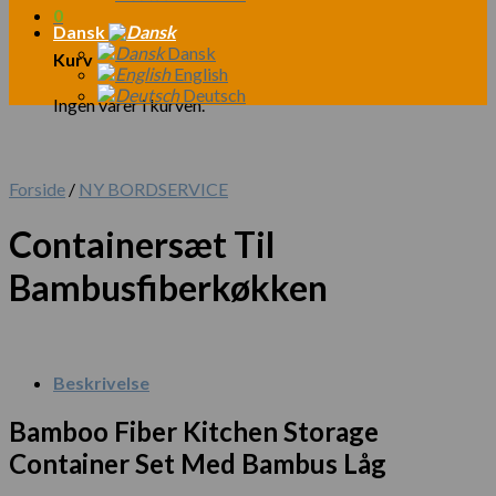
0
Dansk
Dansk
Kurv
English
Deutsch
Ingen varer i kurven.
Forside
/
NY BORDSERVICE
Containersæt Til
Bambusfiberkøkken
Beskrivelse
Bamboo Fiber Kitchen Storage
Container Set Med Bambus Låg