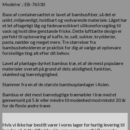
Model nr .: EB-76530
Base af containersættet er lavet af bambusfiber, så det er
unikt, miljøvenligt, holdbart og vedvarende materiale. Låget har
et let aftageligt låg og fødevaresikkert silikoneforsegling til
vask og hold dine genstande friske. Dette lufttætte design er
perfekt til opbevaring af kaffe, te, salt, sukker, krydderier,
pasta, nødder og meget mere. Tre størrelser fra
bambusbeholderen er praktisk for dig at vælge at opbevare
forskellige ting alt efter dit behov.
Lavet af plantage dyrket bambus træ, et af de mest populære
materialer overalt på grund af dets alsidighed, funktion,
skønhed og bæredygtighed.
Stammer fra en af ​​de største bambusplantager i Asien.
Bambus er det mest bæredygtige træmøbler i træ med et
gennemsnit på 5 år eller mindre til modenhed mod mindst 20 år
for de fleste andre træer.
Hvis vi ikke har bestilt varer i vores lager for hurtig levering til