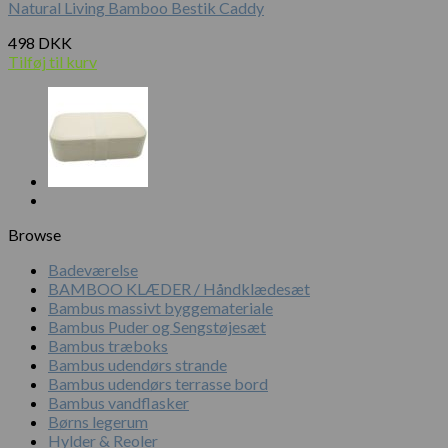
Natural Living Bamboo Bestik Caddy
498
DKK
Tilføj til kurv
Browse
Badeværelse
BAMBOO KLÆDER / Håndklædesæt
Bambus massivt byggemateriale
Bambus Puder og Sengstøjesæt
Bambus træboks
Bambus udendørs strande
Bambus udendørs terrasse bord
Bambus vandflasker
Børns legerum
Hylder & Reoler