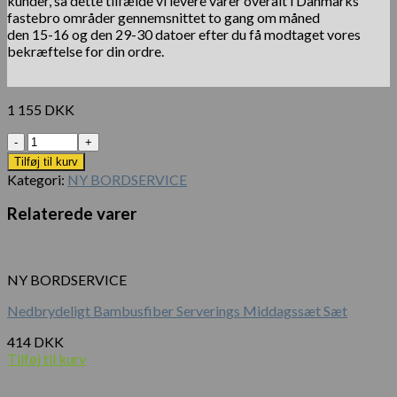
kunder, så dette tilfælde vi levere varer overalt i Danmarks
fastebro områder gennemsnittet to gang om måned
den 15-16 og den 29-30 datoer efter du få modtaget vores
bekræftelse for din ordre.
1 155
DKK
Antal
Tilføj til kurv
Kategori:
NY BORDSERVICE
Relaterede varer
NY BORDSERVICE
Nedbrydeligt Bambusfiber Serverings Middagssæt Sæt
414
DKK
Tilføj til kurv