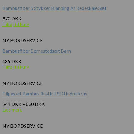
Bambusfiber 5 Stykker Blanding Af Redeskåle Sæt
972
DKK
Tilføj til kurv
NY BORDSERVICE
Bambusfiber Børnestedsæt Børn
489
DKK
Tilføj til kurv
NY BORDSERVICE
Tilpasset Bambus Rustfrit Stål Indre Krus
544
DKK
–
630
DKK
Læs mere
NY BORDSERVICE