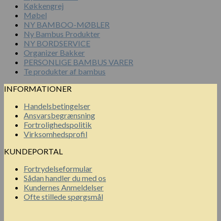
Køkkengrej
Møbel
NY BAMBOO-MØBLER
Ny Bambus Produkter
NY BORDSERVICE
Organizer Bakker
PERSONLIGE BAMBUS VARER
Te produkter af bambus
INFORMATIONER
Handelsbetingelser
Ansvarsbegrænsning
Fortrolighedspolitik
Virksomhedsprofil
KUNDEPORTAL
Fortrydelseformular
Sådan handler du med os
Kundernes Anmeldelser
Ofte stillede spørgsmål