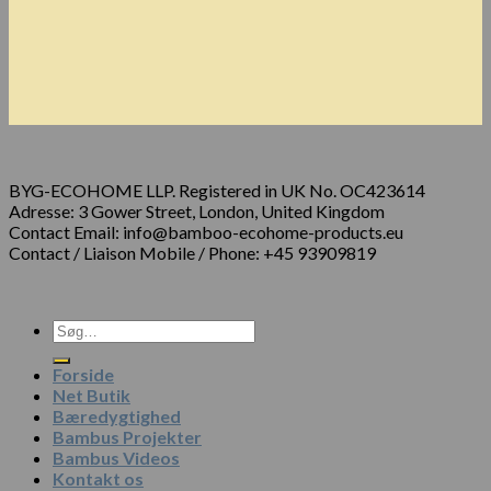
BYG-ECOHOME LLP. Registered in UK No. OC423614
Adresse: 3 Gower Street, London, United Kingdom
Contact Email: info@bamboo-ecohome-products.eu
Contact / Liaison Mobile / Phone: +45 93909819
Forside
Net Butik
Bæredygtighed
Bambus Projekter
Bambus Videos
Kontakt os